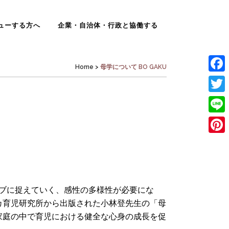
ューする方へ
企業・自治体・行政と協働する
Home
>
母学について BO GAKU
Face
Twit
Line
Pinte
ブに捉えていく、感性の多様性が必要にな
カ育児研究所から出版された小林登先生の「母
家庭の中で育児における健全な心身の成長を促