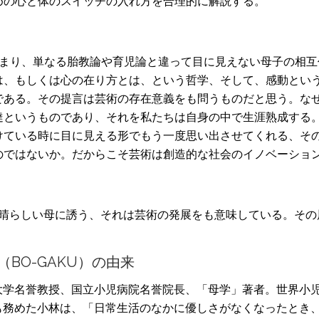
めの心と体のスイッチの入れ方を合理的に解説する。
まり、単なる胎教論や育児論と違って目に見えない母子の相互
は、もしくは心の在り方とは、という哲学、そして、感動とい
である。その提言は芸術の存在意義をも問うものだと思う。な
達というものであり、それを私たちは自身の中で生涯熟成する
けている時に目に見える形でもう一度思い出させてくれる、そ
のではないか。だからこそ芸術は創造的な社会のイノベーショ
晴らしい母に誘う、それは芸術の発展をも意味している。その
（BO-GAKU）の由来
大学名誉教授、国立小児病院名誉院長、「母学」著者。世界小
も務めた小林は、「日常生活のなかに優しさがなくなったとき