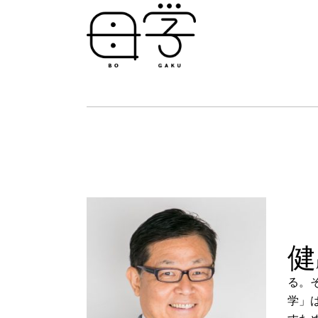
健
る。
学」