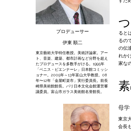
すた
つ
プロデューサー
ると
るの
伊東 順二
の伝
東京藝術大学特任教授。美術評論家。アー
れか
ト、音楽、建築、都市計画など分野を超え
家な
たプロデュースを多数手がける。1995年
「ベニス・ビエンナーレ」日本館コミッシ
ョナー。2005年～13年富山大学教授。08
年〜12年「金屋町楽市」実行委員長。前長
素
崎県美術館館長。パリ日本文化会館運営審
議委員。富山市ガラス美術館名誉館長。
母学
東京
会長