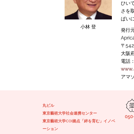
ひい
さを
ぱい
小林 登
発行
Apri
〒542
大阪府
電話：0
www.a
アマ
丸ビル
東京藝術大学社会連携センター
050
東京藝術大学COI拠点「絆を育む」イノベ
ーション