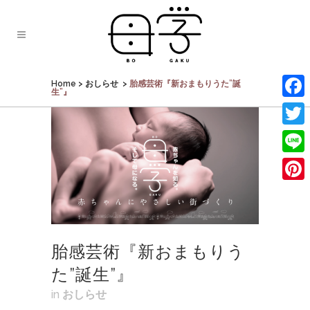
Home
>
おしらせ
>
胎感芸術『新おまもりうた”誕
生”』
Face
Twit
Line
Pinte
胎感芸術『新おまもりう
た”誕生”』
in
おしらせ