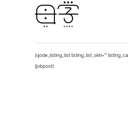
[qode_listing_list listing_list_skin=”” listing_c
[jobpost]