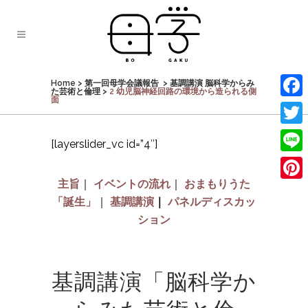
Home
>
第一回母学会議報告
>
基調講演 脳科学からみ
た芸術と倫理
>
2 幼児脳神経回路の環境から造られる側
面
Face
Twit
[layerslider_vc id=”4″]
Line
主旨
｜
イベントの流れ
｜
おまもりうた
Pinte
「誕生」
｜
基調講演
｜
パネルディスカッ
ション
基調講演「脳科学か