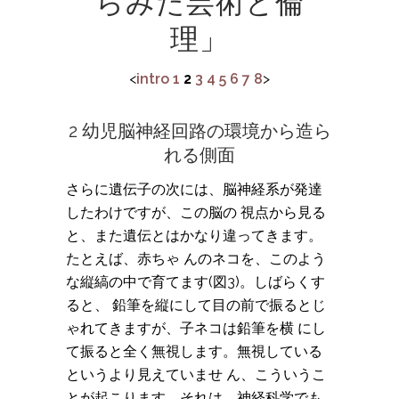
らみた芸術と倫
理」
<
intro
1
2
3
4
5
6
7
8
>
2 幼児脳神経回路の環境から造ら
れる側面
さらに遺伝子の次には、脳神経系が発達
したわけですが、この脳の 視点から見る
と、また遺伝とはかなり違ってきます。
たとえば、赤ちゃ んのネコを、このよう
な縦縞の中で育てます(図3)。しばらくす
ると、 鉛筆を縦にして目の前で振るとじ
ゃれてきますが、子ネコは鉛筆を横 にし
て振ると全く無視します。無視している
というより見えていませ ん、こういうこ
とが起こります。それは、神経科学でも