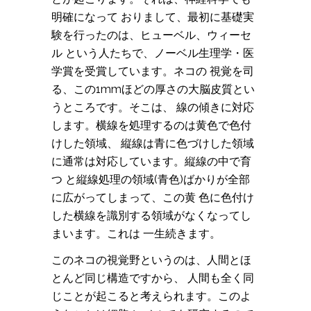
明確になって おりまして、最初に基礎実
験を行ったのは、ヒューベル、ウィーセ
ル という人たちで、ノーベル生理学・医
学賞を受賞しています。ネコの 視覚を司
る、この1mmほどの厚さの大脳皮質とい
うところです。そこは、 線の傾きに対応
します。横線を処理するのは黄色で色付
けした領域、 縦線は青に色づけした領域
に通常は対応しています。縦線の中で育
つ と縦線処理の領域(青色)ばかりが全部
に広がってしまって、この黄 色に色付け
した横線を識別する領域がなくなってし
まいます。これは 一生続きます。
このネコの視覚野というのは、人間とほ
とんど同じ構造ですから、 人間も全く同
じことが起こると考えられます。このよ