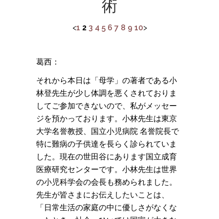
術
<
1
2
3
4
5
6
7
8
9
10
>
葛西：
それから本日は「母学」の著者である小
林登先生が少し体調を悪くされておりま
してご参加できないので、私がメッセー
ジを預かっております。小林先生は東京
大学名誉教授、国立小児病院 名誉院長で
特に難病の子供達を長らく診られていま
した。現在の世田谷にあります国立成育
医療研究センターです。小林先生は世界
の小児科学会の会長も務められました。
先生が皆さまにお伝えしたいことは、
「日常生活の家庭の中に優しさがなくな