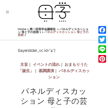
Home
>
第一回母学会議報告
>
パネルディスカッショ
ン 母と子の芸術 1
>
パネルディスカッション 母と子の
芸術 2
Face
Twit
[layerslider_vc id=”4″]
Line
主旨
｜
イベントの流れ
｜
おまもりうた
Pinte
「誕生」
｜
基調講演
｜
パネルディスカッ
ション
パネルディスカッ
ション 母と子の芸