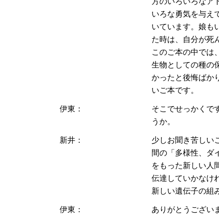
方のいろいろなア
いろな勇気を与え
いています。娘も
た時は、自分が死
このご本の中では
生物としての種の
かったと後悔ばか
いご本です。
伊東：
そこでせっかくで
うか。
新井：
少しお聞き苦しい
間の「多様性、ダ
をもった新しい人
伝達していかなけ
新しい遺伝子の組
伊東：
ありがとうござい