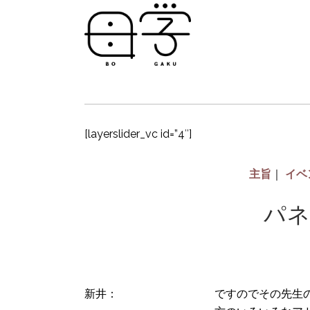
[layerslider_vc id=”4″]
主旨
｜
イベ
パネ
新井：
ですのでその先生