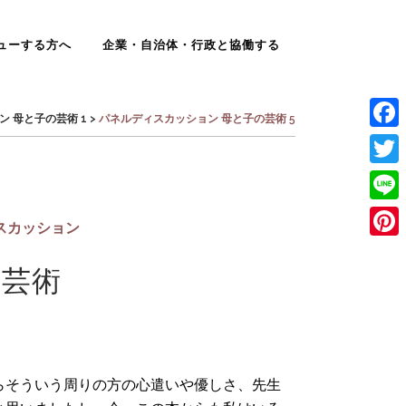
ューする方へ
企業・自治体・行政と協働する
 母と子の芸術 1
>
パネルディスカッション 母と子の芸術 5
Face
Twit
Line
スカッション
Pinte
の芸術
らそういう周りの方の心遣いや優しさ、先生