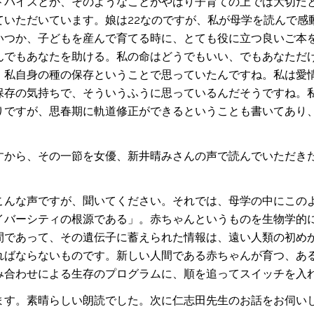
ドバイスとか、そのようなことがやはり子育ての上では大切だ
ていただいています。娘は22なのですが、私が母学を読んで感
いつか、子どもを産んで育てる時に、とても役に立つ良いご本
んでもあなたを助ける。私の命はどうでもいい、でもあなただ
、私自身の種の保存ということで思っていたんですね。私は愛
保存の気持ちで、そういうふうに思っているんだそうですね。
りですが、思春期に軌道修正ができるということも書いてあり
すから、その一節を女優、新井晴みさんの声で読んでいただき
こんな声ですが、聞いてください。それでは、母学の中にこの
イバーシティの根源である」。赤ちゃんというものを生物学的
間であって、その遺伝子に蓄えられた情報は、遠い人類の初め
ればならないものです。新しい人間である赤ちゃんが育つ、あ
み合わせによる生存のプログラムに、順を追ってスイッチを入
ます。素晴らしい朗読でした。次に仁志田先生のお話をお伺い