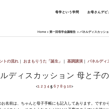
母学という学問
お母さんデビ
Home
>
第一回母学会議報告
>
パネルディスカッション
ントの流れ
｜
おまもりうた「誕生」
｜
基調講演
｜
パネルディ
ルディスカッション 母と子
<
1
2
3
4
5
6
7
8
9
10
>
のお名前は、ちゃんと母子手帳にも記入してあります。ですか