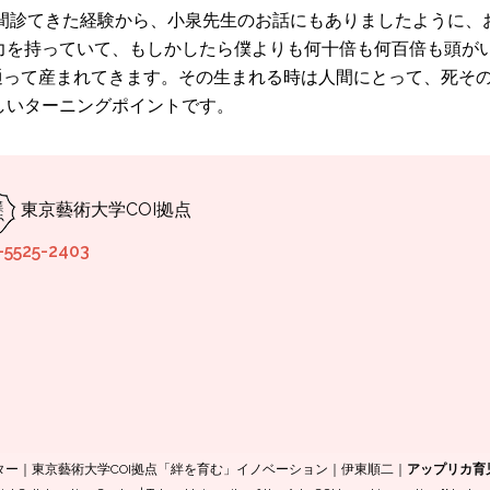
年間診てきた経験から、小泉先生のお話にもありましたように、
力を持っていて、もしかしたら僕よりも何十倍も何百倍も頭が
道を通って産まれてきます。その生まれる時は人間にとって、死そ
しいターニングポイントです。
東京藝術大学COI拠点
-5525-2403
ンター｜東京藝術大学COI拠点「絆を育む」イノベーション｜伊東順二｜
アップリカ育