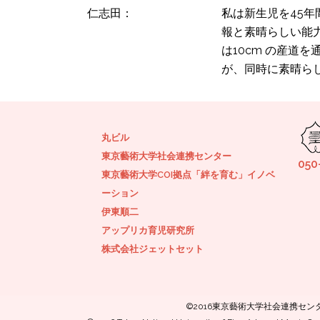
仁志田：
私は新生児を45
報と素晴らしい能
は10cm の産
が、同時に素晴ら
丸ビル
東京藝術大学社会連携センター
050
東京藝術大学COI拠点「絆を育む」イノベ
ーション
伊東順二
アップリカ育児研究所
株式会社ジェットセット
©2016東京藝術大学社会連携セ